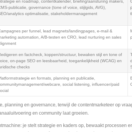
trategie en roadmap, contentkalender, briefing/aansturing makers,
MS-publicatie, governance (tone of voice, stijlgids, AVG),
EO/analytics optimalisatie, stakeholdermanagement
ampagnes per funnel, lead magnets/landingpages, e-mail &
arketing automation, A/B-testen en CRO, lead nurturing en sales
p
lignment
edigeren en factcheck, koppen/structuur, bewaken stijl en tone of
T
oice, on-page SEO en leesbaarheid, toegankelijkheid (WCAG) en
uridische checks
latformstrategie en formats, planning en publicatie,
ommunitymanagement/webcare, social listening, influencer/paid
ocial
, planning en governance, terwijl de contentmarketeer op vraag
naaluitvoering en community laat groeien.
ntmachine: je stelt strategie en kaders op, bewaakt processen en