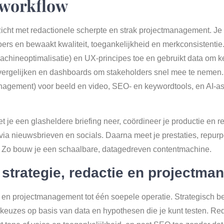
 workflow
icht met redactionele scherpte en strak projectmanagement. Je ve
oers en bewaakt kwaliteit, toegankelijkheid en merkconsistentie
hineoptimalisatie) en UX-principes toe en gebruikt data om 
e vergelijken en dashboards om stakeholders snel mee te nemen. 
gement) voor beeld en video, SEO- en keywordtools, en AI-ass
 zet je een glasheldere briefing neer, coördineer je productie en r
 via nieuwsbrieven en socials. Daarna meet je prestaties, repur
gt. Zo bouw je een schaalbare, datagedreven contentmachine.
 strategie, redactie en projectm
e en projectmanagement tot één soepele operatie. Strategisch be
 keuzes op basis van data en hypothesen die je kunt testen. Reda