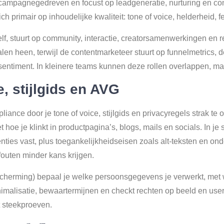
 campagnegedreven en focust op leadgeneratie, nurturing en con
h primair op inhoudelijke kwaliteit: tone of voice, helderheid, fe
f, stuurt op community, interactie, creatorsamenwerkingen en r
len heen, terwijl de contentmarketeer stuurt op funnelmetrics, d
timent. In kleinere teams kunnen deze rollen overlappen, maar 
, stijlgids en AVG
iance door je tone of voice, stijlgids en privacyregels strak te 
hoe je klinkt in productpagina’s, blogs, mails en socials. In je st
ties vast, plus toegankelijkheidseisen zoals alt-teksten en onde
fouten minder kans krijgen.
rming) bepaal je welke persoonsgegevens je verwerkt, met w
minimalisatie, bewaartermijnen en checkt rechten op beeld en us
et steekproeven.