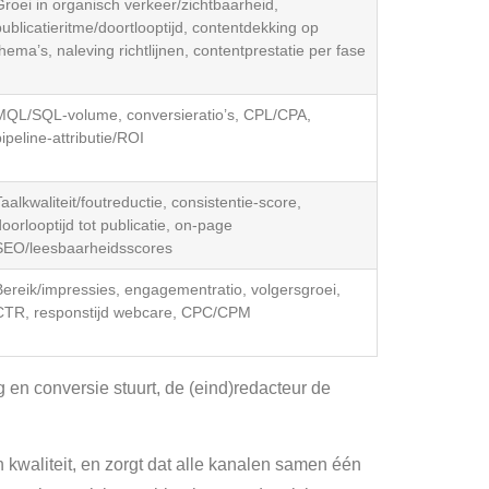
Groei in organisch verkeer/zichtbaarheid,
publicatieritme/doortlooptijd, contentdekking op
thema’s, naleving richtlijnen, contentprestatie per fase
MQL/SQL-volume, conversieratio’s, CPL/CPA,
ipeline-attributie/ROI
aalkwaliteit/foutreductie, consistentie-score,
doorlooptijd tot publicatie, on-page
SEO/leesbaarheidsscores
Bereik/impressies, engagementratio, volgersgroei,
CTR, responstijd webcare, CPC/CPM
 en conversie stuurt, de (eind)redacteur de
 kwaliteit, en zorgt dat alle kanalen samen één