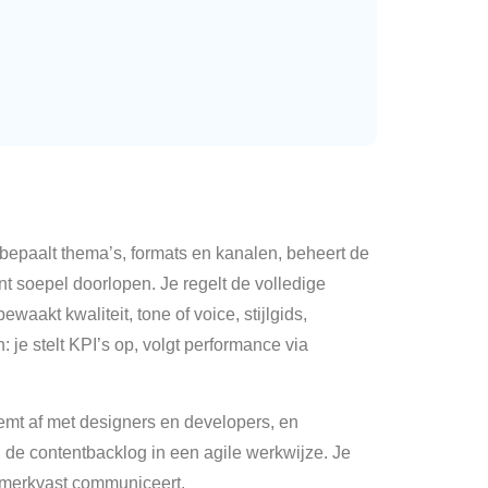
 bepaalt thema’s, formats en kanalen, beheert de
t soepel doorlopen. Je regelt de volledige
aakt kwaliteit, tone of voice, stijlgids,
 je stelt KPI’s op, volgt performance via
stemt af met designers en developers, en
n de contentbacklog in een agile werkwijze. Je
n merkvast communiceert.