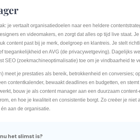
ager
k: je vertaalt organisatiedoelen naar een heldere contentstrateg
esigners en videomakers, en zorgt dat alles op tijd live staat. J
 content past bij je merk, doelgroep en klantreis. Je stelt richtli
sief toegankelijkheid en AVG (de privacywetgeving). Dagelijks
ast SEO (zoekmachineoptimalisatie) toe om je vindbaarheid te v
 meet je prestaties als bereik, betrokkenheid en conversies; op 
 een contentkalender, bewaakt deadlines en budgetten, en stemt
rkt, bouw je als content manager aan een duurzaam content-ec
m, en hoe je kwaliteit en consistentie borgt. Zo creëer je niet 
 én aan de organisatie.
u het slimst is?