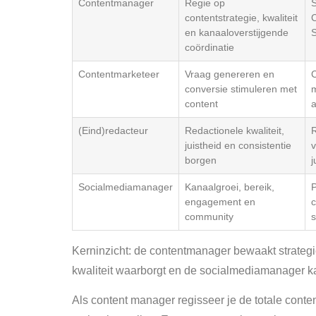
Contentmanager
Regie op
S
contentstrategie, kwaliteit
C
en kanaaloverstijgende
S
coördinatie
Contentmarketeer
Vraag genereren en
C
conversie stimuleren met
m
content
a
(Eind)redacteur
Redactionele kwaliteit,
R
juistheid en consistentie
v
borgen
j
Socialmediamanager
Kanaalgroei, bereik,
P
engagement en
c
community
s
Kerninzicht: de contentmanager bewaakt strategie
kwaliteit waarborgt en de socialmediamanager ka
Als content manager regisseer je de totale conte