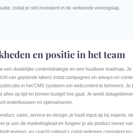
uatie, zodat je niet investeert in de verkeerde vervolgstap.
kheden en positie in het team
ar een duidelijke contentstrategie en een haalbare roadmap. Je
rzicht van geplande taken) zodat campagnes en always-on conten
 publicatie in het CMS (systeem om webcontent te beheren). Je bew
 alles op tijd en binnen budget live gaat. Je werkt datagedreven:
 kunt onderbouwen en optimaliseren.
roduct, sales, service en design; je haalt input op bij experts, 
eer je aan de marketinglead en fungeer je als product owner va
idt reviews, en coacht collega’s zodat iedereen consistent e