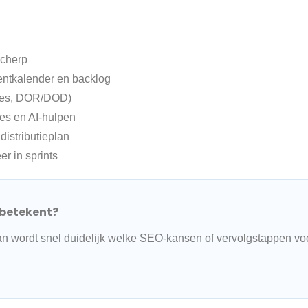
scherp
tentkalender en backlog
isies, DOR/DOD)
tes en AI-hulpen
istributieplan
r in sprints
 betekent?
 Dan wordt snel duidelijk welke SEO-kansen of vervolgstappen voo