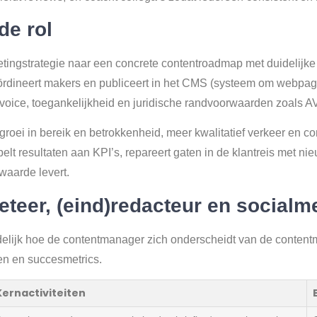
de rol
etingstrategie naar een concrete contentroadmap met duidelijke
, coördineert makers en publiceert in het CMS (systeem om webpa
oice, toegankelijkheid en juridische randvoorwaarden zoals AVG,
groei in bereik en betrokkenheid, meer kwalitatief verkeer en co
elt resultaten aan KPI’s, repareert gaten in de klantreis met n
waarde levert.
eteer, (eind)redacteur en social
elijk hoe de contentmanager zich onderscheidt van de contentm
n en succesmetrics.
Kernactiviteiten