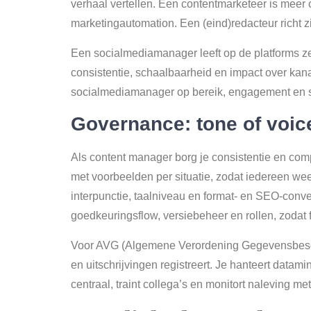
verhaal vertellen. Een contentmarketeer is meer
marketingautomation. Een (eind)redacteur richt zic
Een socialmediamanager leeft op de platforms zel
consistentie, schaalbaarheid en impact over kana
socialmediamanager op bereik, engagement en sen
Governance: tone of voice
Als content manager borg je consistentie en compl
met voorbeelden per situatie, zodat iedereen weet 
interpunctie, taalniveau en format- en SEO-conven
goedkeuringsflow, versiebeheer en rollen, zodat 
Voor AVG (Algemene Verordening Gegevensbesche
en uitschrijvingen registreert. Je hanteert data
centraal, traint collega’s en monitort naleving m