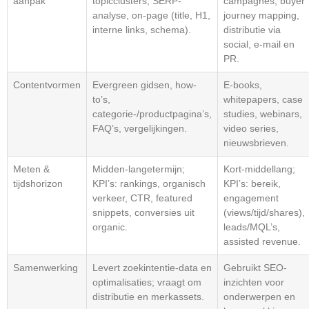
aanpak
topicclusters, SERP-
campagnes, buyer
analyse, on-page (title, H1,
journey mapping,
interne links, schema).
distributie via
social, e-mail en
PR.
Contentvormen
Evergreen gidsen, how-
E-books,
to’s,
whitepapers, case
categorie-/productpagina’s,
studies, webinars,
FAQ’s, vergelijkingen.
video series,
nieuwsbrieven.
Meten &
Midden-langetermijn;
Kort-middellang;
tijdshorizon
KPI’s: rankings, organisch
KPI’s: bereik,
verkeer, CTR, featured
engagement
snippets, conversies uit
(views/tijd/shares),
organic.
leads/MQL’s,
assisted revenue.
Samenwerking
Levert zoekintentie-data en
Gebruikt SEO-
optimalisaties; vraagt om
inzichten voor
distributie en merkassets.
onderwerpen en