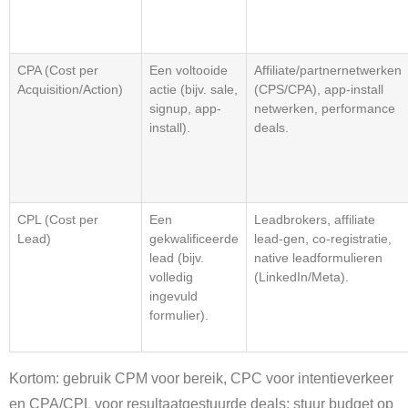
CPA (Cost per
Een voltooide
Affiliate/partnernetwerken
Acquisition/Action)
actie (bijv. sale,
(CPS/CPA), app-install
signup, app-
netwerken, performance
install).
deals.
CPL (Cost per
Een
Leadbrokers, affiliate
Lead)
gekwalificeerde
lead-gen, co-registratie,
lead (bijv.
native leadformulieren
volledig
(LinkedIn/Meta).
ingevuld
formulier).
Kortom: gebruik CPM voor bereik, CPC voor intentieverkeer
en CPA/CPL voor resultaatgestuurde deals; stuur budget op