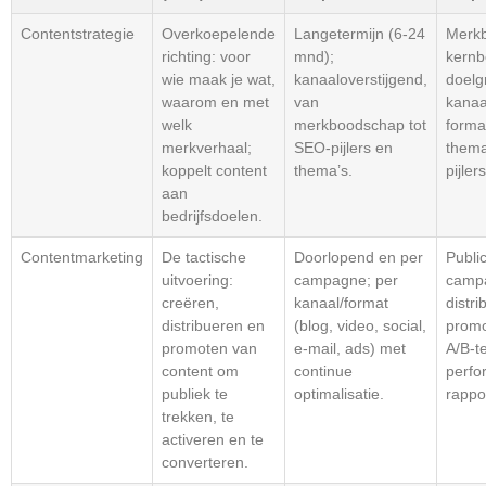
Contentstrategie
Overkoepelende
Langetermijn (6-24
Merkb
richting: voor
mnd);
kern
wie maak je wat,
kanaaloverstijgend,
doelg
waarom en met
van
kanaa
welk
merkboodschap tot
forma
merkverhaal;
SEO-pijlers en
thema
koppelt content
thema’s.
pijler
aan
bedrijfsdoelen.
Contentmarketing
De tactische
Doorlopend en per
Publi
uitvoering:
campagne; per
camp
creëren,
kanaal/format
distri
distribueren en
(blog, video, social,
promo
promoten van
e-mail, ads) met
A/B-te
content om
continue
perfo
publiek te
optimalisatie.
rappo
trekken, te
activeren en te
converteren.