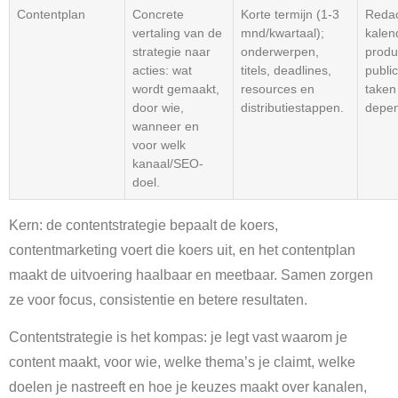
Contentplan
Concrete
Korte termijn (1-3
Redac
vertaling van de
mnd/kwartaal);
kalend
strategie naar
onderwerpen,
produ
acties: wat
titels, deadlines,
publi
wordt gemaakt,
resources en
taken
door wie,
distributiestappen.
depen
wanneer en
voor welk
kanaal/SEO-
doel.
Kern: de contentstrategie bepaalt de koers,
contentmarketing voert die koers uit, en het contentplan
maakt de uitvoering haalbaar en meetbaar. Samen zorgen
ze voor focus, consistentie en betere resultaten.
Contentstrategie is het kompas: je legt vast waarom je
content maakt, voor wie, welke thema’s je claimt, welke
doelen je nastreeft en hoe je keuzes maakt over kanalen,