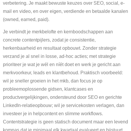
verbetering. Je maakt bewuste keuzes over SEO, social, e-
mail en video, en over eigen, verdiende en betaalde kanalen
(owned, earned, paid).
Je verbindt je merkbelofte en kernboodschappen aan
concrete contentpijlers, zodat je consistentie,
herkenbaarheid en resultaat opbouwt. Zonder strategie
verzand je al snel in losse, ad-hoc acties; met strategie
prioriteer je wat je wél en níét doet en werk je gericht aan
merkvoorkeur, leads en klantbehoud. Praktisch voorbeeld:
wil je sneller groeien in het mkb, dan focus je op
probleemoplossende gidsen, klantcases en
productvergelijkingen, ondersteund door SEO en gerichte
LinkedIn-relatieopbouw; wil je servicekosten verlagen, dan
investeer je in helpcontent en slimme workflows.
Contentstrategie is geen statisch document maar een levend
kompas dat je minimaal elk kwartaal evalueert en bijstuurt.