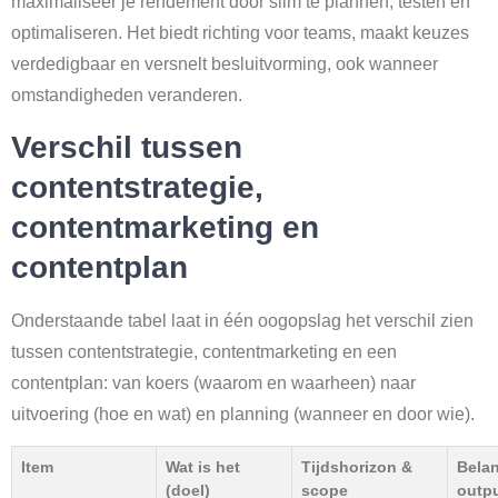
maximaliseer je rendement door slim te plannen, testen en
optimaliseren. Het biedt richting voor teams, maakt keuzes
verdedigbaar en versnelt besluitvorming, ook wanneer
omstandigheden veranderen.
Verschil tussen
contentstrategie,
contentmarketing en
contentplan
Onderstaande tabel laat in één oogopslag het verschil zien
tussen contentstrategie, contentmarketing en een
contentplan: van koers (waarom en waarheen) naar
uitvoering (hoe en wat) en planning (wanneer en door wie).
Item
Wat is het
Tijdshorizon &
Belan
(doel)
scope
outpu