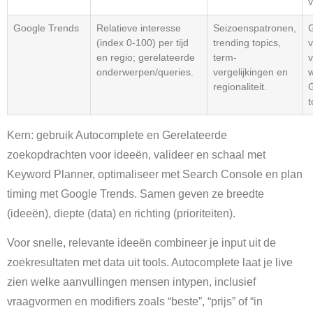
v
Google Trends
Relatieve interesse
Seizoenspatronen,
(index 0-100) per tijd
trending topics,
v
en regio; gerelateerde
term-
onderwerpen/queries.
vergelijkingen en
w
regionaliteit.
G
t
Kern: gebruik Autocomplete en Gerelateerde
zoekopdrachten voor ideeën, valideer en schaal met
Keyword Planner, optimaliseer met Search Console en plan
timing met Google Trends. Samen geven ze breedte
(ideeën), diepte (data) en richting (prioriteiten).
Voor snelle, relevante ideeën combineer je input uit de
zoekresultaten met data uit tools. Autocomplete laat je live
zien welke aanvullingen mensen intypen, inclusief
vraagvormen en modifiers zoals “beste”, “prijs” of “in