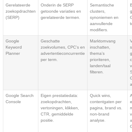
Gerelateerde
Onderin de SERP
Semantische
B
zoekopdrachten
getoonde variaties en
clusters,
(SERP)
gerelateerde termen.
synoniemen en
G
aanvullende
t
modifiers.
Google
Geschatte
Marktomvang
V
Keyword
zoekvolumes, CPC’s en
inschatten,
s
Planner
advertentieconcurrentie
thema’s
per term.
prioriteren,
c
landen/taal
v
filteren.
S
a
Google Search
Eigen prestatiedata:
Quick wins,
A
Console
zoekopdrachten,
contentgaten per
e
vertoningen, klikken,
pagina, brand vs.
CTR, gemiddelde
non-brand
v
positie.
analyse.
G