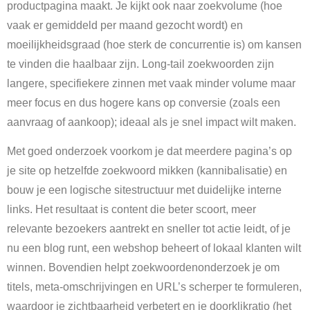
productpagina maakt. Je kijkt ook naar zoekvolume (hoe
vaak er gemiddeld per maand gezocht wordt) en
moeilijkheidsgraad (hoe sterk de concurrentie is) om kansen
te vinden die haalbaar zijn. Long-tail zoekwoorden zijn
langere, specifiekere zinnen met vaak minder volume maar
meer focus en dus hogere kans op conversie (zoals een
aanvraag of aankoop); ideaal als je snel impact wilt maken.
Met goed onderzoek voorkom je dat meerdere pagina’s op
je site op hetzelfde zoekwoord mikken (kannibalisatie) en
bouw je een logische sitestructuur met duidelijke interne
links. Het resultaat is content die beter scoort, meer
relevante bezoekers aantrekt en sneller tot actie leidt, of je
nu een blog runt, een webshop beheert of lokaal klanten wilt
winnen. Bovendien helpt zoekwoordenonderzoek je om
titels, meta-omschrijvingen en URL’s scherper te formuleren,
waardoor je zichtbaarheid verbetert en je doorklikratio (het