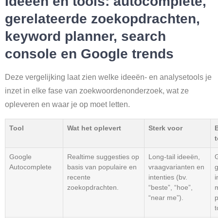
Ideeën en tools: autocomplete,
gerelateerde zoekopdrachten,
keyword planner, search
console en Google trends
Deze vergelijking laat zien welke ideeën- en analysetools je
inzet in elke fase van zoekwoordenonderzoek, wat ze
opleveren en waar je op moet letten.
Tool
Wat het oplevert
Sterk voor
Google
Realtime suggesties op
Long-tail ideeën,
Autocomplete
basis van populaire en
vraagvarianten en
g
recente
intenties (bv.
i
zoekopdrachten.
“beste”, “hoe”,
m
“near me”).
p
t